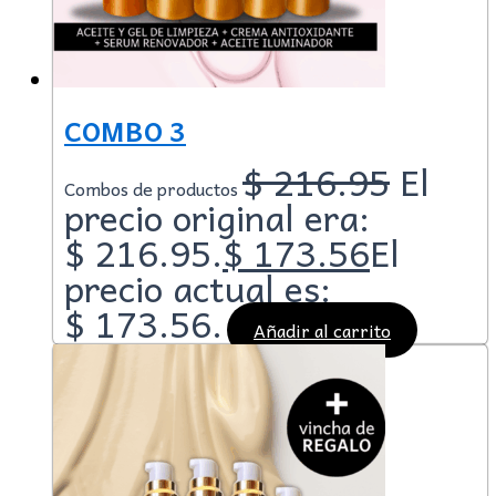
COMBO 3
$
216.95
El
Combos de productos
precio original era:
$ 216.95.
$
173.56
El
precio actual es:
$ 173.56.
Añadir al carrito