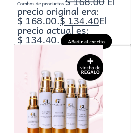
$
168.00
El
Combos de productos
precio original era:
$ 168.00.
$
134.40
El
precio actual es:
$ 134.40.
Añadir al carrito